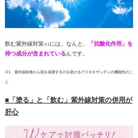
飲む紫外線対策
には、なんと、
「抗酸化作用」を
※1
持つ成分が含まれている
んです。
※1 紫外線刺激から肌を保護するのを助けるアスタキサンチンの機能性のこ
と
■「塗る」と「飲む」紫外線対策の併用が
肝心