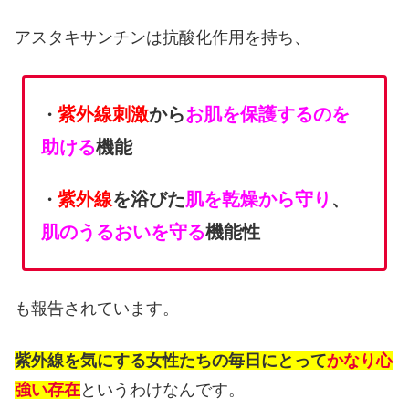
アスタキサンチンは抗酸化作用を持ち、
紫外線刺激
から
お肌を保護するのを
・
助ける
機能
紫外線
を浴びた
肌を乾燥から守り
、
・
肌のうるおいを守る
機能性
も報告されています。
紫外線を気にする女性たちの毎日にとって
かなり心
強い存在
というわけなんです。