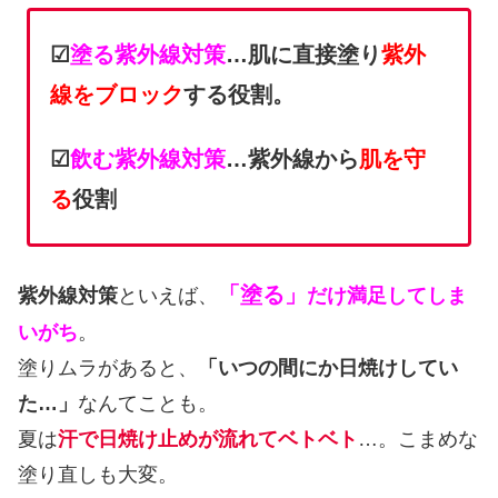
☑
塗る紫外線対策
…肌に直接塗り
紫外
線をブロック
する役割。
☑
飲む紫外線対策
…紫外線から
肌を守
る
役割
「塗る」
紫外線対策
といえば、
だけ満足してしま
いがち
。
塗りムラがあると、
「いつの間にか日焼けしてい
た…」
なんてことも。
夏は
汗で日焼け止めが流れてベトベト
…。こまめな
塗り直しも大変。