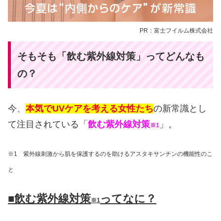
PR：富士フイルム株式会社
そもそも「飲む紫外線対策」ってどんなも
の？
今、
本気でUVケアを考える女性たち
の新常識とし
て注目されている「
飲む紫外線対策
」。
※1
※1 紫外線刺激から肌を保護するのを助けるアスタキサンチンの機能性のこ
と
■飲む紫外線対策
ってなに？
※1