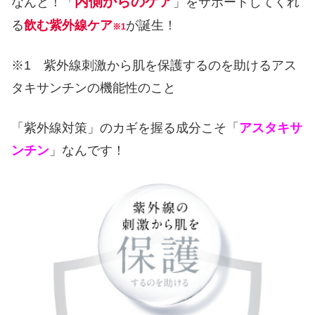
内側からのケア
なんと！「
」をサポートしてくれ
る
飲む
紫外線ケア
が誕生！
※1
※1 紫外線刺激から肌を保護するのを助けるアス
タキサンチンの機能性のこと
「紫外線対策」のカギを握る成分こそ「
アスタキサ
ンチン
」なんです！