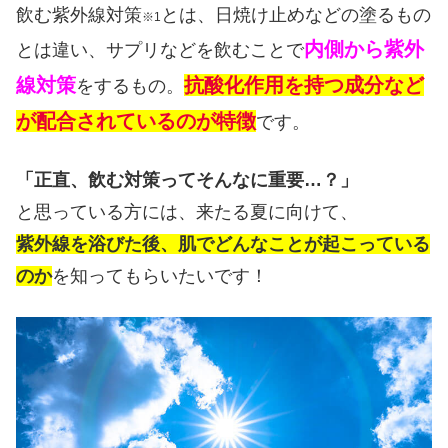
飲む紫外線対策
とは、日焼け止めなどの塗るもの
※1
内側から紫外
とは違い、サプリなどを飲むことで
線対策
抗酸化作用を持つ成分など
をするもの。
が配合されているのが特徴
です。
「正直、飲む対策ってそんなに重要…？」
と思っている方には、来たる夏に向けて、
紫外線を浴びた後、肌でどんなことが起こっている
のか
を知ってもらいたいです！