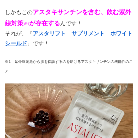
アスタキサンチンを含む、飲む紫外
しかもこの
線対策
が存在する
んです！
※1
それが、『
アスタリフト サプリメント ホワイト
シールド
』です！
※1 紫外線刺激から肌を保護するのを助けるアスタキサンチンの機能性のこ
と