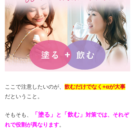
ここで注意したいのが、
飲むだけでなく+αが大事
だということ。
「塗る」
「飲む」
そもそも、
と
対策では、それぞ
れで役割が異なります
。