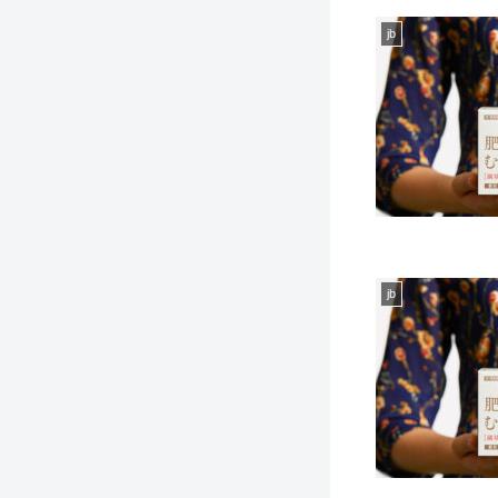
jb
jb