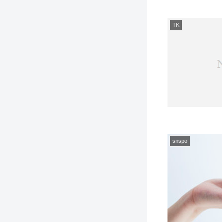
TK
snspo