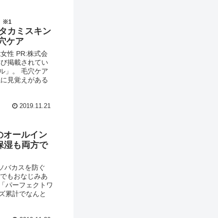
！
※1
タカミスキン
穴ケア
女性 PR:株式会
たび掲載されてい
ル」。 毛穴ケア
瓶に見覚えがある
2019.11.21
のオールイン
保湿も両方で
ソバカスを防ぐ
Mでもおなじみあ
「パーフェクトワ
ズ累計でなんと