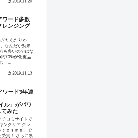
2019.11.20
アワード多数
クレンジング
過ぎたあたりか
も、なんだか効果
方も多いのではな
の約70%が化粧品
...
2019.11.13
アワード3年連
イル」がパワ
してみた
やクチコミサイトで
キンクリア クレ
＠ｃｏｓｍｅ」で
を受賞！ さらに累