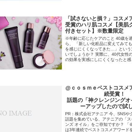
「試さないと損？」コスメ
受賞のハリ肌コスメ【美肌
付きセット】※数量限定
※年齢に応じたケアのこと 40歳を
ら、 「新しい化粧品に変えてみて
を感じにくくなってきた…」という
いでしょうか？ 実際に、40代女性
の効果を実感にしにくくなったと感じ、
@ｃｏｓｍｅベストコスメ
続受賞！
話題の「神クレンジングオ
ーアップしたので試
PR：株式会社アテニア 今、SNS
話題を集めている、アテニアの「ス
ンズ オイル」をご存知ですか？ 「
は3年連続でベストコスメアワード