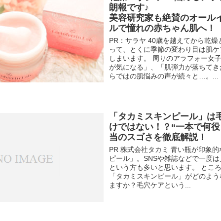
朗報です♪
美容研究家も絶賛のオール
ルで憧れの赤ちゃん肌へ！
PR：サラヤ 40歳を越えてから乾
って、とくに季節の変わり目は肌ケ
しまいます。 周りのアラフォー女
が気になる」、「肌弾力が落ちてき
らではの肌悩みの声が続々と…。...
「タカミスキンピール」は
けではない！？“一本で何役
当のスゴさを徹底解説！
PR 株式会社タカミ 青い瓶が印象
ピール」。SNSや雑誌などで一度
という方も多いと思います。 とこ
「タカミスキンピール」がどのよう
ますか？毛穴ケアという...