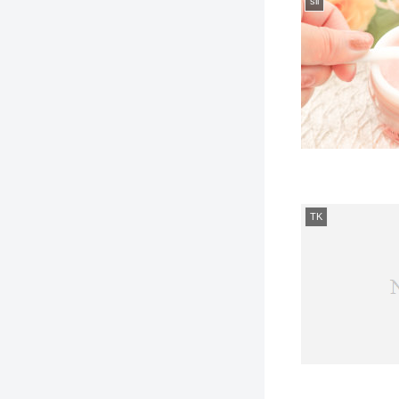
sll
TK