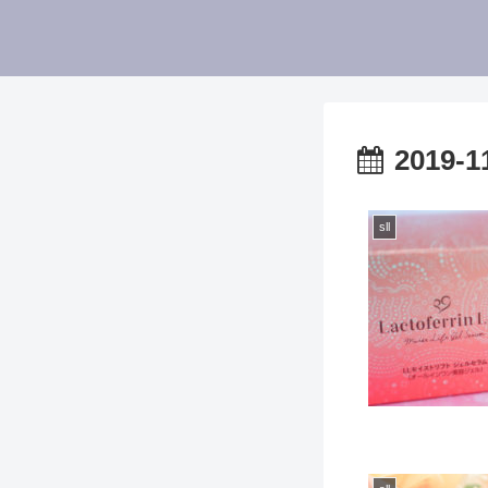
2019-1
sll