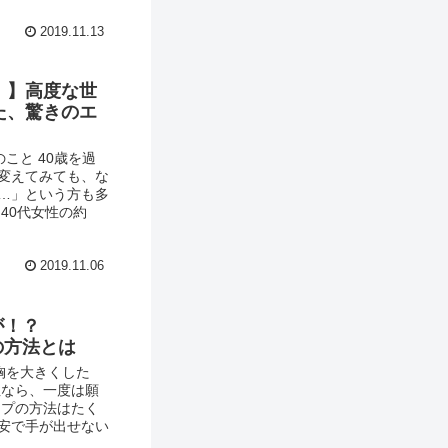
2019.11.13
！】高度な世
た、驚きのエ
こと 40歳を過
変えてみても、な
…」という方も多
40代女性の約
2019.11.06
が！？
の方法とは
胸を大きくした
性なら、一度は願
ップの方法はたく
安で手が出せない