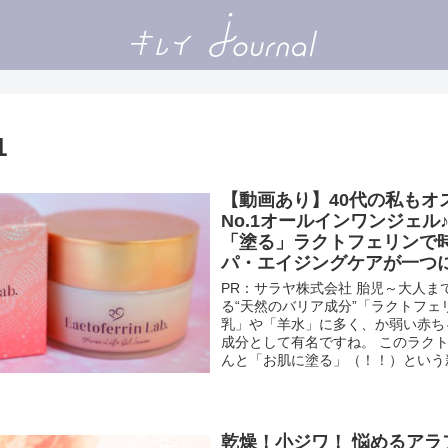
1
【動画あり】40代の私もオ
No.1オールインワンジェル
「塗る」ラクトフェリンで
パ・エイジングケアが一つ
PR：サラヤ株式会社 胎児～大人ま
る“天然のバリア成分”「ラクトフェ
乳」や「羊水」に多く、か弱い赤ち
成分として有名ですね。 このラク
んと「お肌に塗る」（！！）という新発
乾燥！小ジワ！ 悩めるアラ