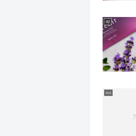
dl2
sco