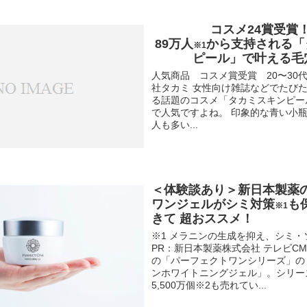
コスメ24賞受賞
89万人
から支持される「
※1
ピール」で叶える毛
人気商品 コスメ賞受賞 20〜30代
社タカミ 女性向け雑誌などでたび
る話題のコスメ「タカミスキンピー
で人気ですよね。 印象的な青い小
人も多い...
＜体験談あり＞新日本製薬
ワンジェルがシミ対策
も
※1
きて 超おススメ！
※1 メラニンの生成を抑え、シミ・
PR：新日本製薬株式会社 テレビC
の「パーフェクトワンシリーズ」の
ンホワイトニングジェル」。シリー
5,500万個※2も売れてい...