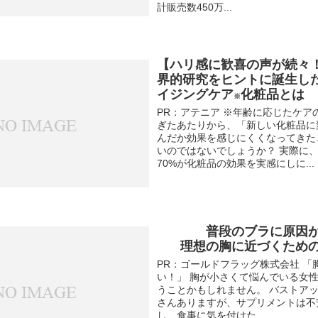
計販売数450万...
【ハリ感に歓喜の声が続々
界的研究をヒントに誕生し
イジングケア
化粧品とは
※
PR：アテニア ※年齢に応じたケアの
ぎたあたりから、「新しい化粧品に
んだか効果を感じにくくなってきた
いのではないでしょうか？ 実際に、
70%が化粧品の効果を実感にしに...
普段のブラに原因
理想の胸に近づくため
PR：ゴールドフラッグ株式会社 「
い！」 胸が小さくて悩んでいる女
うことかもしれません。 バストア
さんありますが、サプリメントは不
し…食事に気を付けた...