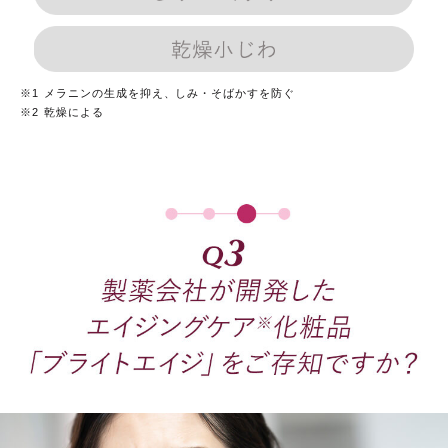
乾
※1
メラニンの生成を抑え、しみ・そばかすを防ぐ
※2
乾燥による