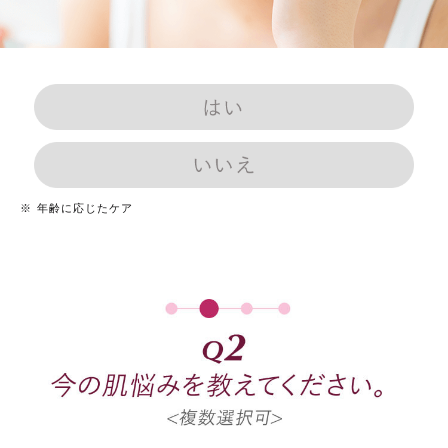
は
い
※
年齢に応じたケア