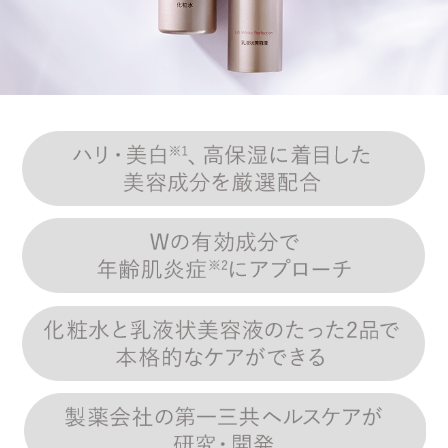
ハ
W
化
製