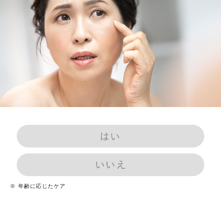
は
い
※
年齢に応じたケア