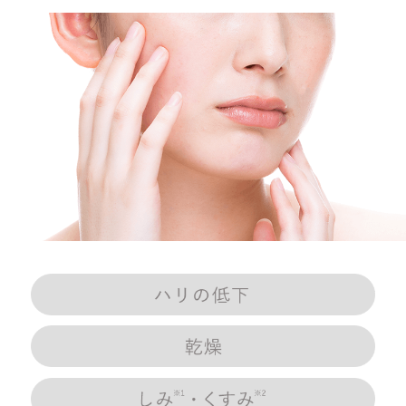
ハ
乾
しみ